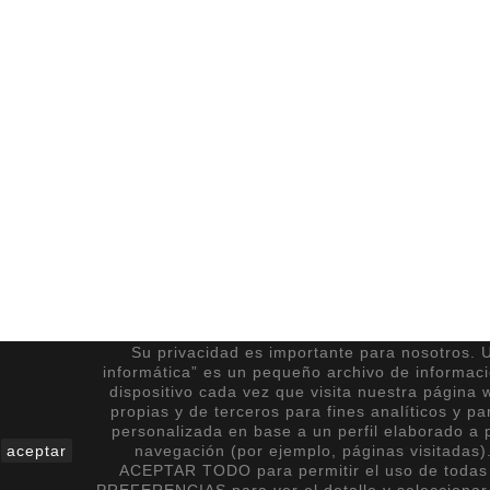
Su privacidad es importante para nosotros. U
informática” es un pequeño archivo de informac
dispositivo cada vez que visita nuestra página 
propias y de terceros para fines analíticos y pa
personalizada en base a un perfil elaborado a p
aceptar
navegación (por ejemplo, páginas visitadas)
ACEPTAR TODO para permitir el uso de todas 