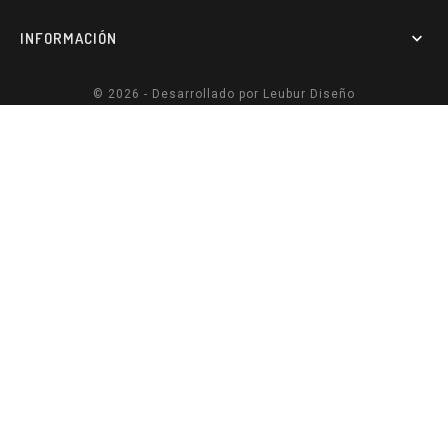
INFORMACIÓN

© 2026 - Desarrollado por
Leubur Diseño