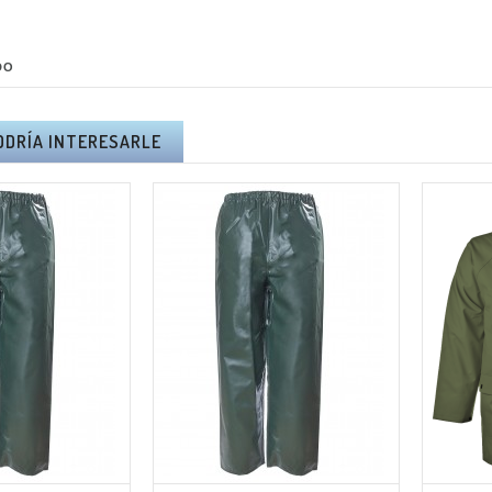
DO
ODRÍA INTERESARLE
RA PÉRTIGA
KIT ALTUNA PODA A
NA AB2000 -
BATERÍA AFKIT -
A Y PORTES
I.V.A + PORTES
UIDOS.
INCLUIDOS.