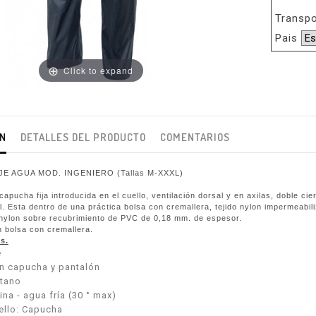
Transpo
Pais
Click to expand
ÓN
DETALLES DEL PRODUCTO
COMENTARIOS
E AGUA MOD. INGENIERO (Tallas M-XXXL)
apucha fija introducida en el cuello, ventilación dorsal y en axilas, doble ci
. Esta dentro de una práctica bolsa con cremallera, tejido nylon impermeabil
ylon sobre recubrimiento de PVC de 0,18 mm. de espesor.
 bolsa con cremallera.
s.
e
n capucha y pantalón
etano
ina - agua fría (30 ° max)
uello: Capucha