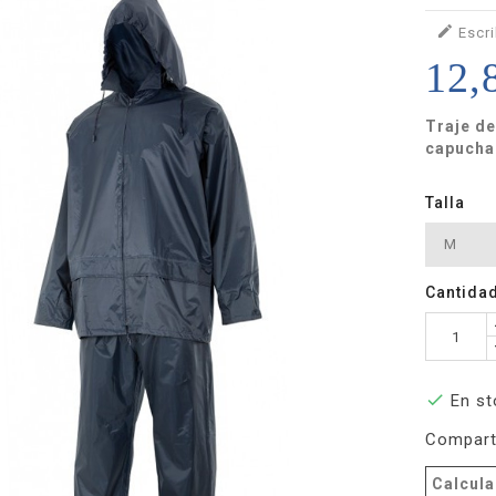

Escri
12,
Traje de
capucha 
Talla
Cantida

En st
Compart
Calcula