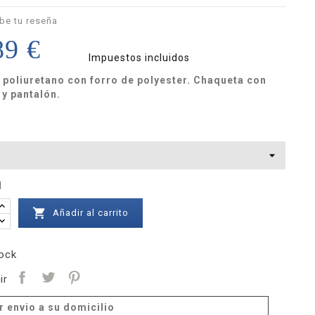
be tu reseña
89 €
Impuestos incluidos
 poliuretano con forro de polyester. Chaqueta con
y pantalón.
d

Añadir al carrito
ock
ir
r envio a su domicilio