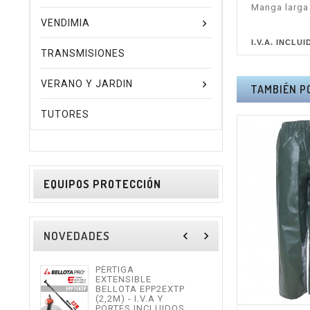
Manga larga
VENDIMIA
I.V.A. INCLUI
TRANSMISIONES
VERANO Y JARDIN
TAMBIÉN P
TUTORES
EQUIPOS PROTECCIÓN
NOVEDADES
navigate_before
navigate_next
PÉRTIGA
TIJE
EXTENSIBLE
ALTU
BELLOTA EPP2EXTP
I.V.
(2,2M) - I.V.A Y
INCL
PORTES INCLUIDOS.