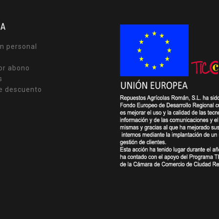
TA
n personal
or abono
s
e descuento
s