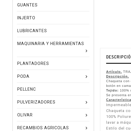
GUANTES
INJERTO
LUBRICANTES
MAQUINARIA Y HERRAMIENTAS
DESCRIPCI
PLANTADORES
Artículo.
TRAJ
PODA
Descripción.
Chaqueta con c
botón en camal
PELLENC
Tejido:
100% n
Se presenta en
Característica
PULVERIZADORES
Impermeabl
Chaqueta co
OLIVAR
100% Poliur
lavar a máqu
RECAMBIOS AGRICOLAS
Estilo del c