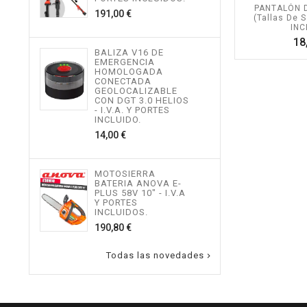
534,
PANTALÓN D
Precio
191,00 €
(Tallas De S
INC
18
MOT
BALIZA V16 DE
TEL
EMERGENCIA
ALTU
HOMOLOGADA
I.V.
CONECTADA
INCL
GEOLOCALIZABLE
496,
CON DGT 3.0 HELIOS
- I.V.A. Y PORTES
INCLUIDO.
Precio
14,00 €
MOT
ALTU
I.V.
INCL
MOTOSIERRA
217,
BATERIA ANOVA E-
PLUS 58V 10" - I.V.A
Y PORTES
INCLUIDOS.
Precio
190,80 €
Todas las novedades
