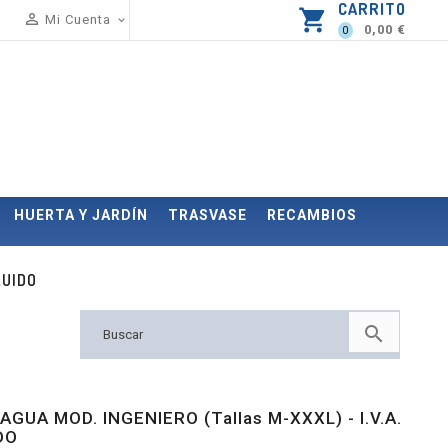
CARRITO
shopping_cart

Mi Cuenta

0,00 €
0
HUERTA Y JARDÍN
TRASVASE
RECAMBIOS
LUIDO

AGUA MOD. INGENIERO (Tallas M-XXXL) - I.V.A.
DO