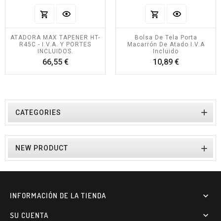
ATADORA MAX TAPENER HT-
Bolsa De Tela Porta
R45C - I.V.A. Y PORTES
Macarrón De Atado I.V.A
INCLUIDOS.
Incluido
Precio
Precio
66,55 €
10,89 €

CATEGORIES

NEW PRODUCT
INFORMACIÓN DE LA TIENDA

SU CUENTA
