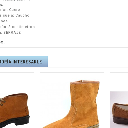
to Canos Mod 052.
s.
rior: Cuero
la suela: Caucho
ones
acón: 3 centímetros
n: SERRAJE
DO.
ODRÍA INTERESARLE