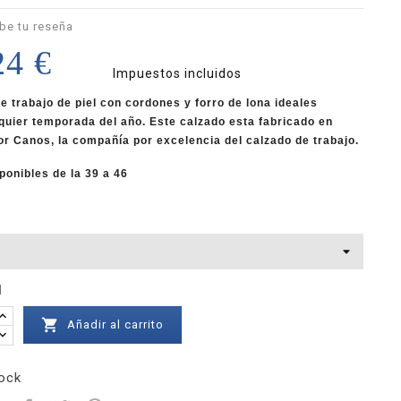
be tu reseña
24 €
Impuestos incluidos
e trabajo de piel con cordones y forro de lona ideales
quier temporada del año. Este calzado esta fabricado en
or Canos, la
compañía por excelencia del calzado de trabajo.
sponibles de la 39 a 46
d

Añadir al carrito
ock