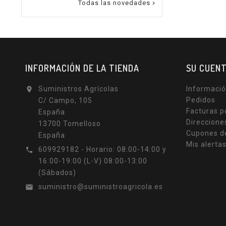
Todas las novedades

INFORMACIÓN DE LA TIENDA
SU CUEN
Suministros Agrícolas
Informació

Pedidos
C/ Campo, 105
Facturas p
España
Direccione
13700 Tomelloso
Cupones d
España
Mis alerta
609929182 - Horario: 08:00-14:00 y

16:00-19:00 (L-V) 08:00-13:00
(Sábados)
suministro@suministroagricola.es
