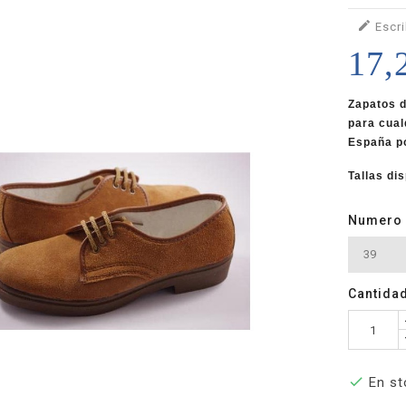

Escri
17,
Zapatos d
para
cual
España p
Tallas di
Numero
Cantida

En st