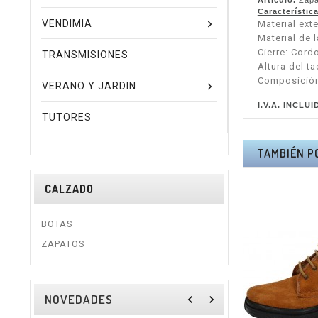
Artículo.
Zapa
Característica
VENDIMIA
Material exte
Material de 
Cierre: Cord
TRANSMISIONES
Altura del t
Composició
VERANO Y JARDIN
I.V.A. INCLUI
TUTORES
TAMBIÉN P
CALZADO
BOTAS
ZAPATOS
NOVEDADES
navigate_before
navigate_next