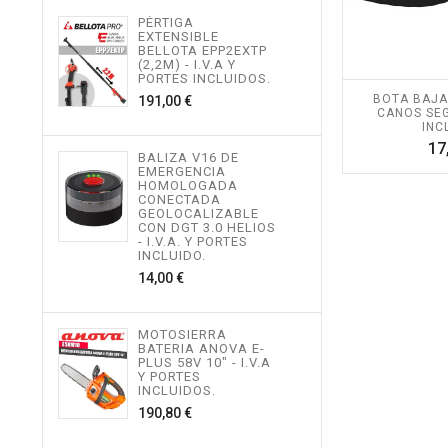
PÉRTIGA
TIJE
EXTENSIBLE
ALTU
BELLOTA EPP2EXTP
I.V.
(2,2M) - I.V.A Y
INCL
PORTES INCLUIDOS.
534,
Precio
BOTA BAJA
191,00 €
CANOS SEGA
INC
MOT
17
BALIZA V16 DE
TEL
EMERGENCIA
ALTU
HOMOLOGADA
I.V.
CONECTADA
INCL
GEOLOCALIZABLE
496,
CON DGT 3.0 HELIOS
- I.V.A. Y PORTES
INCLUIDO.
Precio
14,00 €
MOT
ALTU
I.V.
INCL
MOTOSIERRA
217,
BATERIA ANOVA E-
PLUS 58V 10" - I.V.A
Y PORTES
INCLUIDOS.
Precio
190,80 €