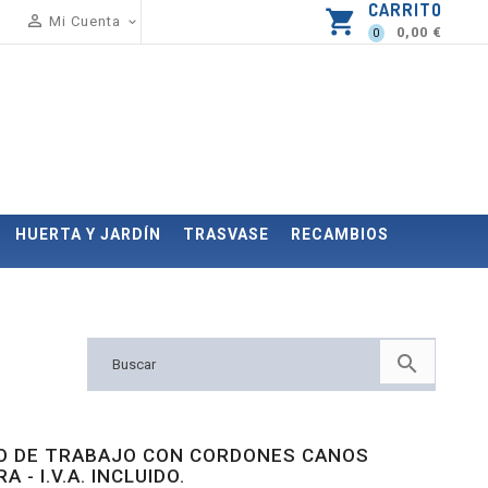
CARRITO
shopping_cart

Mi Cuenta

0,00 €
0
HUERTA Y JARDÍN
TRASVASE
RECAMBIOS

O DE TRABAJO CON CORDONES CANOS
 - I.V.A. INCLUIDO.