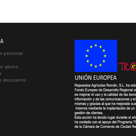
TA
n personal
or abono
s
e descuento
s