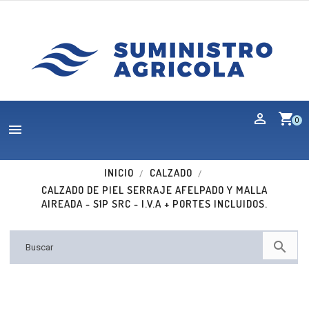
shopping_cart
0

INICIO
CALZADO
CALZADO DE PIEL SERRAJE AFELPADO Y MALLA
AIREADA - S1P SRC - I.V.A + PORTES INCLUIDOS.
