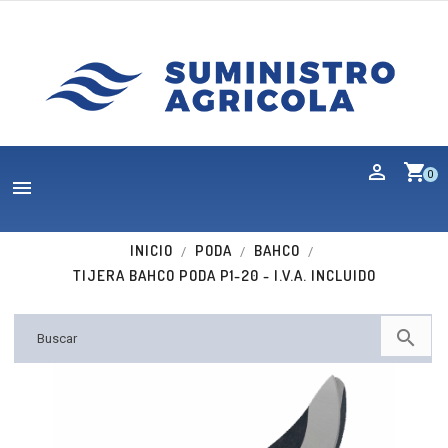
shopping_cart
0

INICIO
PODA
BAHCO
TIJERA BAHCO PODA P1-20 - I.V.A. INCLUIDO
