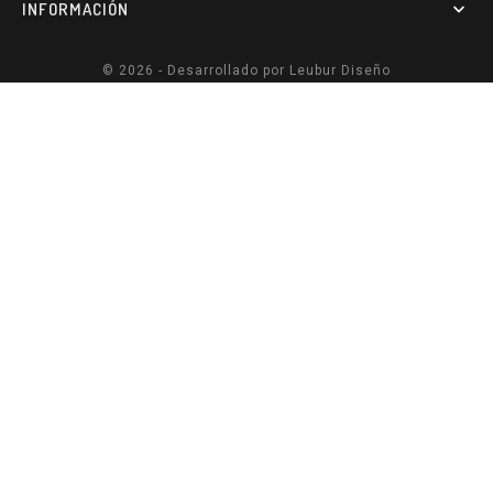
INFORMACIÓN

© 2026 - Desarrollado por
Leubur Diseño