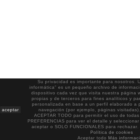
Su privacidad es importante para nosotros. U
informática” es un pequeño archivo de informac
dispositivo cada vez que visita nuestra página 
propias y de terceros para fines analíticos y pa
personalizada en base a un perfil elaborado a p
aceptar
navegación (por ejemplo, páginas visitadas)
ACEPTAR TODO para permitir el uso de todas 
PREFERENCIAS para ver el detalle y seleccionar
aceptar o SOLO FUNCIONALES para rechazar. 
Política de cookies
Aceptar todo
Más informac