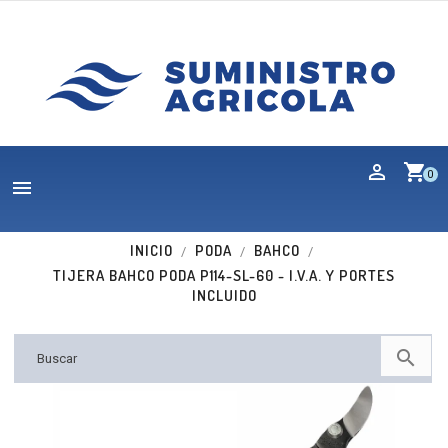
shopping_cart
0

INICIO
PODA
BAHCO
TIJERA BAHCO PODA P114-SL-60 - I.V.A. Y PORTES
INCLUIDO
