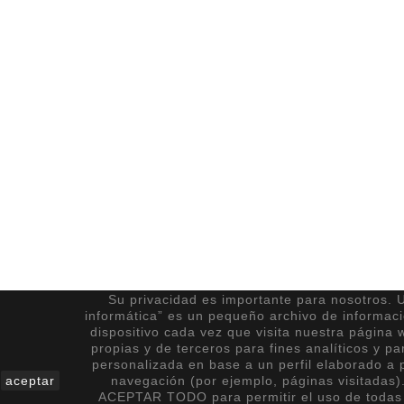
Su privacidad es importante para nosotros. U
informática” es un pequeño archivo de informac
dispositivo cada vez que visita nuestra página 
propias y de terceros para fines analíticos y pa
personalizada en base a un perfil elaborado a p
aceptar
navegación (por ejemplo, páginas visitadas)
ACEPTAR TODO para permitir el uso de todas 