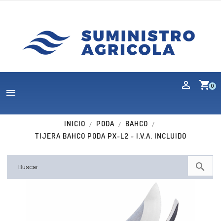
shopping_cart
0

INICIO
PODA
BAHCO
TIJERA BAHCO PODA PX-L2 - I.V.A. INCLUIDO
