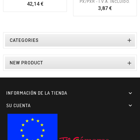
PX/PXR - I.V.A. INCLUIDO.
Precio
42,14 €
Precio
3,87 €

CATEGORIES

NEW PRODUCT
INFORMACIÓN DE LA TIENDA

SU CUENTA
