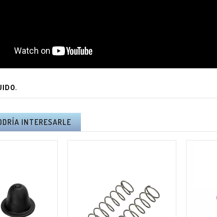
Precio
Precio
82 €
199,65 €
OSIERRA
TIJERA ELÉCTRICA
ESCÓPICA
ALTUNA AF37 - I.V.A
NA AB240 -
Y PORTES
A Y PORTES
INCLUIDOS.
UIDOS.
Precio
200,00 €
Precio
10 €
UIDO.
PACK BAHCO TIJERA
OSIERRA
BCL23 +
NA AF180 -
MOTOSIERRA
A Y PORTES
BCL104 - I.V.A Y
UIDOS.
PORTES INCLUIDOS.
ODRÍA INTERESARLE
Precio
80 €
Precio
508,20 €