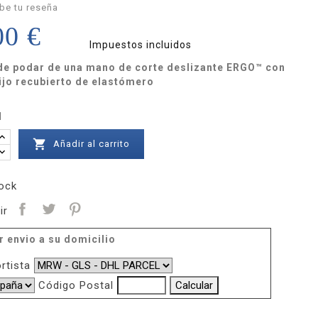
be tu reseña
00 €
Impuestos incluidos
 de podar de una mano de corte deslizante ERGO™ con
ijo recubierto de elastómero
d

Añadir al carrito
ock
ir
r envio a su domicilio
rtista
Código Postal