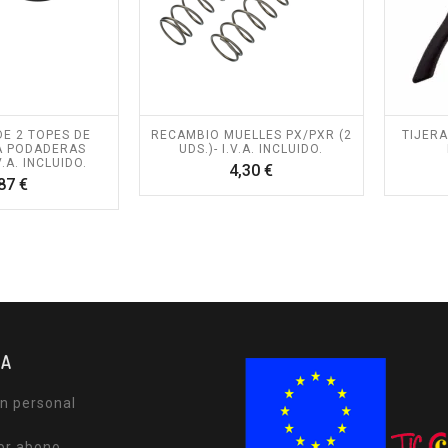
E 2 TOPES DE
RECAMBIO MUELLES PX/PXR (2
TIJERA
A PODADERAS
UDS.)- I.V.A. INCLUIDO.
V.A. INCLUIDO.
Precio
4,30 €
Precio
87 €
TA
n personal
or abono