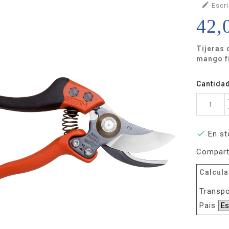

Escri
42,
Tijeras
mango f
Cantida

En st
Compart
Calcula
Transpo
Pais