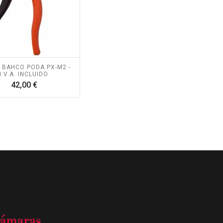
 BAHCO PODA PX-M2 -
I.V.A. INCLUIDO
Precio
42,00 €