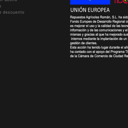
s
e descuento
s