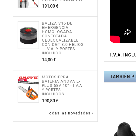
534,
Precio
191,00 €
MOT
BALIZA V16 DE
TEL
EMERGENCIA
ALTU
HOMOLOGADA
I.V.
CONECTADA
INCL
GEOLOCALIZABLE
496,
CON DGT 3.0 HELIOS
- I.V.A. Y PORTES
INCLUIDO.
I.V.A. INCL
Precio
14,00 €
MOT
ALTU
I.V.
INCL
TAMBIÉN P
MOTOSIERRA
217,
BATERIA ANOVA E-
PLUS 58V 10" - I.V.A
Y PORTES
INCLUIDOS.
Precio
190,80 €
Todas las novedades
