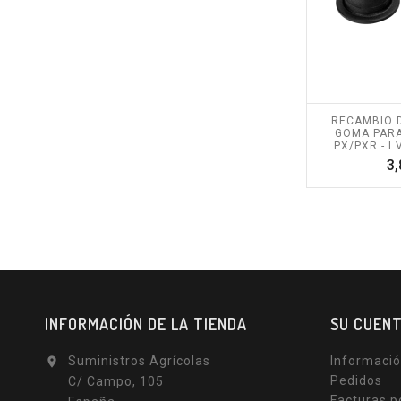
RECAMBIO D
GOMA PAR
PX/PXR - I.
3,
INFORMACIÓN DE LA TIENDA
SU CUEN
Suministros Agrícolas
Informació

Pedidos
C/ Campo, 105
Facturas p