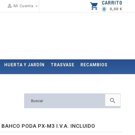
CARRITO
shopping_cart

Mi Cuenta

0,00 €
0
HUERTA Y JARDÍN
TRASVASE
RECAMBIOS

 BAHCO PODA PX-M3 I.V.A. INCLUIDO