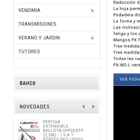
Reducción de
La hoja perm
VENDIMIA
Podadera di
La forma y m
TRANSMISIONES
Las inclinac
fatiga y los
VERANO Y JARDIN
Mangos PX f
Tres medida
TUTORES
Tres medidas
Todas las c
PX-M2-L ver
VER FICH
BAHCO
NOVEDADES
navigate_before
navigate_next
PÉRTIGA
TIJE
EXTENSIBLE
ALTU
BELLOTA EPP2EXTP
I.V.
(2,2M) - I.V.A Y
INCL
PORTES INCLUIDOS.