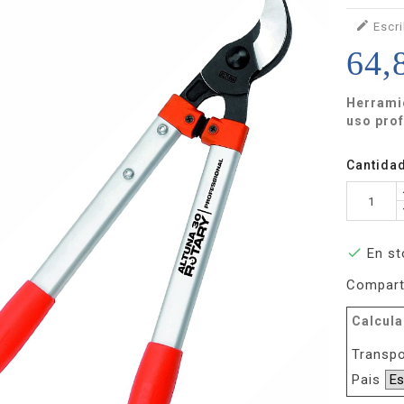

Escri
64,
Herrami
uso prof
Cantida

En st
Compart
Calcula
Transpo
Pais