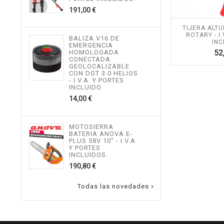
534,
Precio
191,00 €
TIJERA ALTU
MOT
ROTARY - I.
BALIZA V16 DE
TEL
INC
EMERGENCIA
ALTU
52
HOMOLOGADA
I.V.
CONECTADA
INCL
GEOLOCALIZABLE
496,
CON DGT 3.0 HELIOS
- I.V.A. Y PORTES
INCLUIDO.
Precio
14,00 €
MOT
ALTU
I.V.
INCL
MOTOSIERRA
217,
BATERIA ANOVA E-
PLUS 58V 10" - I.V.A
Y PORTES
INCLUIDOS.
Precio
190,80 €
Todas las novedades
