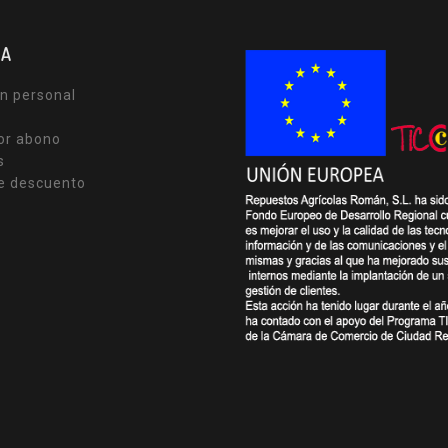
TA
n personal
or abono
s
e descuento
s