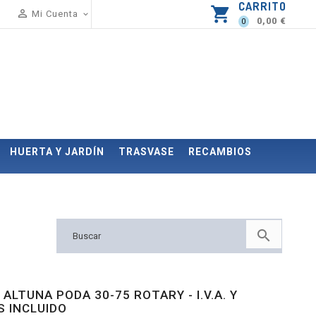
CARRITO
shopping_cart

Mi Cuenta

0,00 €
0
HUERTA Y JARDÍN
TRASVASE
RECAMBIOS

 ALTUNA PODA 30-75 ROTARY - I.V.A. Y
 INCLUIDO