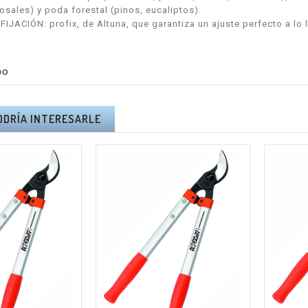
osales) y poda forestal (pinos, eucaliptos).
IJACIÓN: profix, de Altuna, que garantiza un ajuste perfecto a lo la
DO
ODRÍA INTERESARLE
RA PÉRTIGA
KIT ALTUNA PODA A
NA AB2000 -
BATERÍA AFKIT -
A Y PORTES
I.V.A + PORTES
UIDOS.
INCLUIDOS.