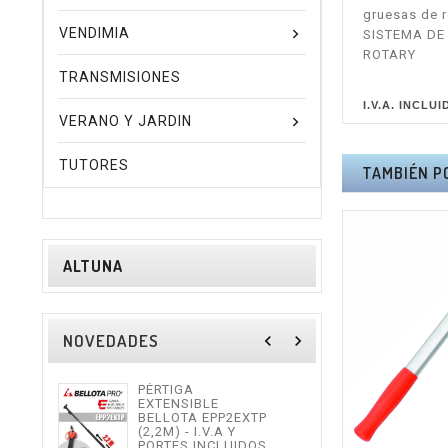
gruesas de r
VENDIMIA
SISTEMA DE F
ROTARY
TRANSMISIONES
I.V.A. INCLUI
VERANO Y JARDIN
TUTORES
TAMBIÉN P
ALTUNA
NOVEDADES
navigate_before
navigate_next
PÉRTIGA
TIJE
EXTENSIBLE
ALTU
BELLOTA EPP2EXTP
I.V.
(2,2M) - I.V.A Y
INCL
PORTES INCLUIDOS.