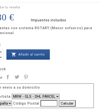
be tu reseña
80 €
Impuestos incluidos
entas con sistema ROTARY (Menor esfuerzo) para
esional.
d

Añadir al carrito
ock
ir
r envio a su domicilio
rtista
Código Postal